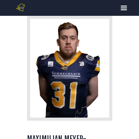
START
TICKETS
FOOTBALL
CHEERLEADING
SPIELPLAN
DOWNLOADS
KONTAKT
MAXIMILIAN MEYER-