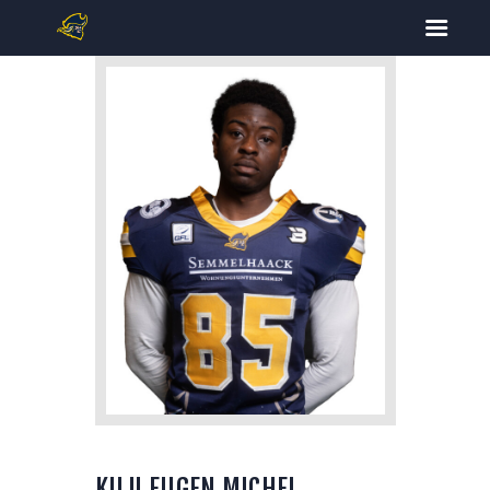
START
TICKETS
FOOTBALL
CHEERLEADING
SPIELPLAN
DOWNLOADS
KONTAKT
KUJI EUGEN MICHEL