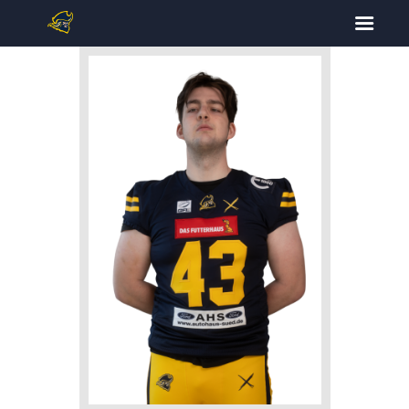
START
TICKETS
FOOTBALL
CHEERLEADING
SPIELPLAN
DOWNLOADS
KONTAKT